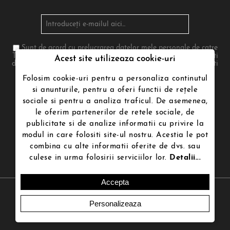
Sunt de acord cu prelucrarea datelor mele personale de catre
Termenii de utilizare poenari.ro in conformitate cu legea. Te poti
Acest site utilizeaza cookie-uri
dezabona in orice moment. Pentru aceasta te rugam sa folosesti
informatiile noastre de contact din nota legala
Folosim cookie-uri pentru a personaliza continutul
si anunturile, pentru a oferi functii de rețele
sociale si pentru a analiza traficul. De asemenea,
Urmăriți-ne
le oferim partenerilor de retele sociale, de
publicitate si de analize informatii cu privire la
modul in care folositi site-ul nostru. Acestia le pot
combina cu alte informatii oferite de dvs. sau
culese in urma folosirii serviciilor lor.
Detalii...
Accepta
Copyright © 2026 Poenari.ro | Magazin online.Toate drepturile
rezervate.
Creat de
Ecom Digital
Personalizeaza