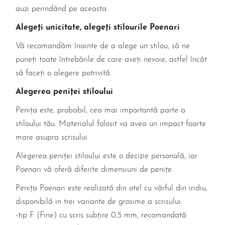
auzi perindând pe aceasta.
Alegeți unicitate, alegeți stilourile Poenari
Vă recomandăm înainte de a alege un stilou, să ne
puneți toate întrebările de care aveți nevoie, astfel încât
să faceți o alegere potrivită.
Alegerea peniței stiloului
Penița este, probabil, cea mai importantă parte a
stiloului tău. Materialul folosit va avea un impact foarte
mare asupra scrisului.
Alegerea peniței stiloului este o decizie personală, iar
Poenari vă oferă diferite dimensiuni de penițe.
Penița Poenari este realizată din otel cu vârful din iridiu,
disponibilă in trei variante de grosime a scrisului:
-tip F (Fine) cu scris subțire 0,5 mm, recomandată