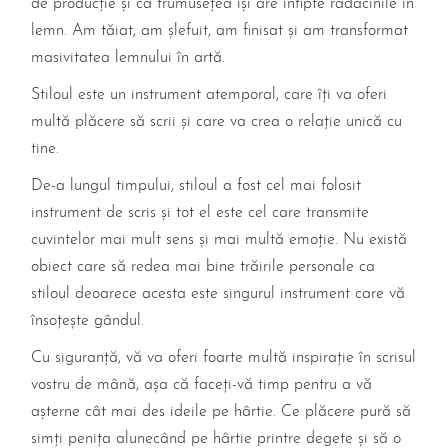
de producție și că frumusețea își are înfipte rădăcinile în
lemn. Am tăiat, am șlefuit, am finisat și am transformat
masivitatea lemnului în artă.
Stiloul este un instrument atemporal, care îți va oferi
multă plăcere să scrii și care va crea o relație unică cu
tine.
De-a lungul timpului, stiloul a fost cel mai folosit
instrument de scris și tot el este cel care transmite
cuvintelor mai mult sens și mai multă emoție. Nu există
obiect care să redea mai bine trăirile personale ca
stiloul deoarece acesta este singurul instrument care vă
însoțește gândul.
Cu siguranță, vă va oferi foarte multă inspirație în scrisul
vostru de mână, așa că faceți-vă timp pentru a vă
așterne cât mai des ideile pe hârtie. Ce plăcere pură să
simți penița alunecând pe hârtie printre degete și să o