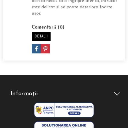
acesta necesită o îngrijire atentă, întrucât
este delicat și se poate deteriora foarte
ușor.
Comentarii (0)
DETALII
Informații