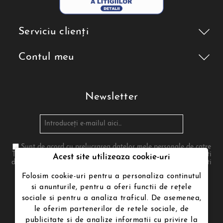
Serviciu clienți
Contul meu
Newsletter
Sunt de acord cu prelucrarea datelor mele personale de catre
Termenii de utilizare poenari.ro in conformitate cu legea. Te poti
Acest site utilizeaza cookie-uri
dezabona in orice moment. Pentru aceasta te rugam sa folosesti
informatiile noastre de contact din nota legala
Folosim cookie-uri pentru a personaliza continutul
si anunturile, pentru a oferi functii de rețele
sociale si pentru a analiza traficul. De asemenea,
Urmăriți-ne
le oferim partenerilor de retele sociale, de
publicitate si de analize informatii cu privire la