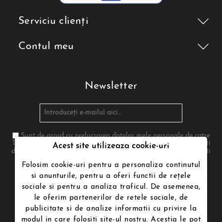
Serviciu clienți
Contul meu
Newsletter
Sunt de acord cu prelucrarea datelor mele personale de catre
Termenii de utilizare poenari.ro in conformitate cu legea. Te poti
Acest site utilizeaza cookie-uri
dezabona in orice moment. Pentru aceasta te rugam sa folosesti
informatiile noastre de contact din nota legala
Folosim cookie-uri pentru a personaliza continutul
si anunturile, pentru a oferi functii de rețele
sociale si pentru a analiza traficul. De asemenea,
Urmăriți-ne
le oferim partenerilor de retele sociale, de
publicitate si de analize informatii cu privire la
modul in care folositi site-ul nostru. Acestia le pot