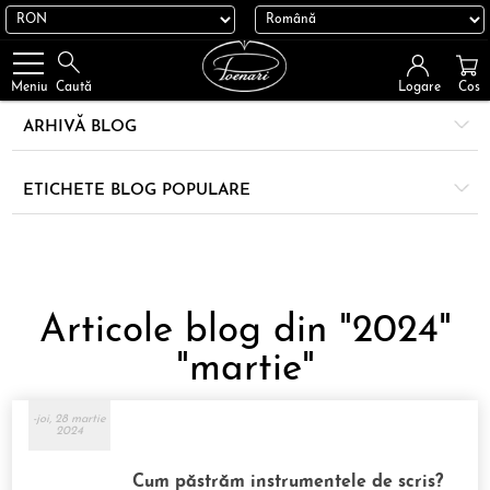
Logare
Cos
Meniu
Caută
ARHIVĂ BLOG
ETICHETE BLOG POPULARE
Articole blog din "2024"
"martie"
-joi, 28 martie
2024
Cum păstrăm instrumentele de scris?