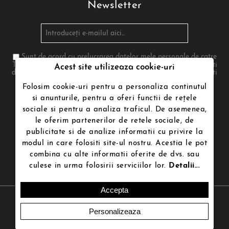
Newsletter
Sunt de acord cu prelucrarea datelor mele personale de catre
Termenii de utilizare poenari.ro in conformitate cu legea. Te poti
Acest site utilizeaza cookie-uri
dezabona in orice moment. Pentru aceasta te rugam sa folosesti
informatiile noastre de contact din nota legala
Folosim cookie-uri pentru a personaliza continutul
si anunturile, pentru a oferi functii de rețele
sociale si pentru a analiza traficul. De asemenea,
Urmăriți-ne
le oferim partenerilor de retele sociale, de
publicitate si de analize informatii cu privire la
modul in care folositi site-ul nostru. Acestia le pot
combina cu alte informatii oferite de dvs. sau
culese in urma folosirii serviciilor lor.
Detalii...
Accepta
Copyright © 2026 Poenari.ro | Magazin online.Toate drepturile
rezervate.
Creat de
Ecom Digital
Personalizeaza