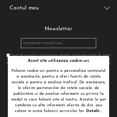
Contul meu
Newsletter
Sunt de acord cu prelucrarea datelor mele personale de catre
Termenii de utilizare poenari.ro in conformitate cu legea. Te poti
Acest site utilizeaza cookie-uri
dezabona in orice moment. Pentru aceasta te rugam sa folosesti
informatiile noastre de contact din nota legala
Folosim cookie-uri pentru a personaliza continutul
si anunturile, pentru a oferi functii de rețele
sociale si pentru a analiza traficul. De asemenea,
Urmăriți-ne
le oferim partenerilor de retele sociale, de
publicitate si de analize informatii cu privire la
modul in care folositi site-ul nostru. Acestia le pot
combina cu alte informatii oferite de dvs. sau
culese in urma folosirii serviciilor lor.
Detalii...