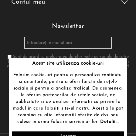
Contul meu
Newsletter
Sunt de acord cu prelucrarea datelor mele personale de catre
Termenii de utilizare poenari.ro in conformitate cu legea. Te poti
Acest site utilizeaza cookie-uri
dezabona in orice moment. Pentru aceasta te rugam sa folosesti
informatiile noastre de contact din nota legala
Folosim cookie-uri pentru a personaliza continutul
si anunturile, pentru a oferi functii de rețele
sociale si pentru a analiza traficul. De asemenea,
Urmăriți-ne
le oferim partenerilor de retele sociale, de
publicitate si de analize informatii cu privire la
modul in care folositi site-ul nostru. Acestia le pot
combina cu alte informatii oferite de dvs. sau
culese in urma folosirii serviciilor lor.
Detalii...