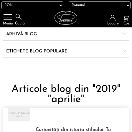
Logare
Cos
Meniu
Caută
ARHIVĂ BLOG
ETICHETE BLOG POPULARE
Articole blog din "2019"
"aprilie"
-marți, 9 aprilie
2019
Curiozități din istoria stiloului. Tu