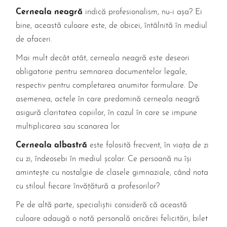
Cerneala neagră
indică profesionalism, nu-i așa? Ei
bine, această culoare este, de obicei, întâlnită în mediul
de afaceri.
Mai mult decât atât, cerneala neagră este deseori
obligatorie pentru semnarea documentelor legale,
respectiv pentru completarea anumitor formulare. De
asemenea, actele în care predomină cerneala neagră
asigură claritatea copiilor, în cazul în care se impune
multiplicarea sau scanarea lor.
Cerneala albastră
este folosită frecvent, în viața de zi
cu zi, îndeosebi în mediul școlar. Ce persoană nu își
amintește cu nostalgie de clasele gimnaziale, când nota
cu stiloul fiecare învățătură a profesorilor?
Pe de altă parte, specialiștii consideră că această
culoare adaugă o notă personală oricărei felicitări, bilet