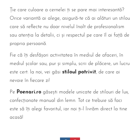
Ție care culoare a cernelei ți se pare mai interesantă?
Orice variantă ai alege, asigură-te că ai alături un stilou
care să reflecte nu doar nivelul înalt de profesionalism
sau atenția la detalii, ci și respectul pe care îl ai față de
propria persoană.
Fie că îți desfășori activitatea în mediul de afaceri, în
mediul școlar sau, pur și simplu, scrii de plăcere, un lucru
este cert: la noi, vei găsi
stiloul potrivit
, de care ai
nevoie în fiecare zi!
Pe
Poenari.ro
găsești modele unicate de stilouri de lux,
confecționate manual din lemn. Tot ce trebuie să faci
este să îți alegi favoritul, iar noi ți-l livrăm direct la tine
acasă!