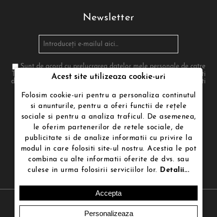
Newsletter
Sunt de acord cu prelucrarea datelor mele personale de catre
Termenii de utilizare poenari.ro in conformitate cu legea. Te poti
Acest site utilizeaza cookie-uri
dezabona in orice moment. Pentru aceasta te rugam sa folosesti
informatiile noastre de contact din nota legala
Folosim cookie-uri pentru a personaliza continutul
si anunturile, pentru a oferi functii de rețele
sociale si pentru a analiza traficul. De asemenea,
Urmăriți-ne
le oferim partenerilor de retele sociale, de
publicitate si de analize informatii cu privire la
modul in care folositi site-ul nostru. Acestia le pot
combina cu alte informatii oferite de dvs. sau
culese in urma folosirii serviciilor lor.
Detalii...
Accepta
Copyright © 2026 Poenari.ro | Magazin online.Toate drepturile
rezervate.
Creat de
Ecom Digital
Personalizeaza