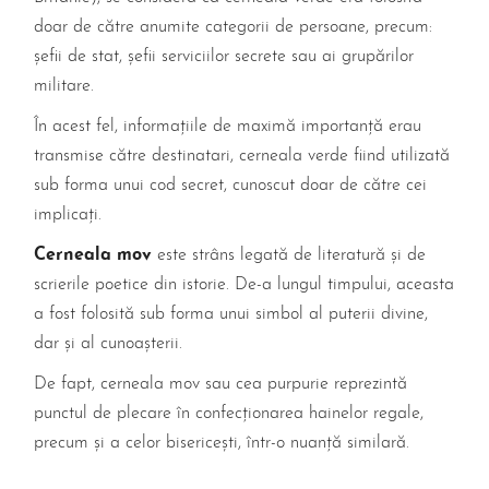
doar de către anumite categorii de persoane, precum:
șefii de stat, șefii serviciilor secrete sau ai grupărilor
militare.
În acest fel, informațiile de maximă importanță erau
transmise către destinatari, cerneala verde fiind utilizată
sub forma unui cod secret, cunoscut doar de către cei
implicați.
Cerneala mov
este strâns legată de literatură și de
scrierile poetice din istorie. De-a lungul timpului, aceasta
a fost folosită sub forma unui simbol al puterii divine,
dar și al cunoașterii.
De fapt, cerneala mov sau cea purpurie reprezintă
punctul de plecare în confecționarea hainelor regale,
precum și a celor bisericești, într-o nuanță similară.