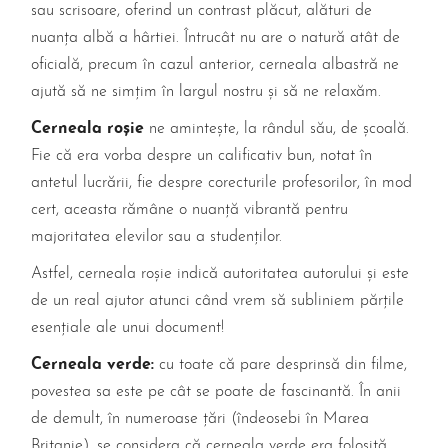
sau scrisoare, oferind un contrast plăcut, alături de
nuanța albă a hârtiei. Întrucât nu are o natură atât de
oficială, precum în cazul anterior, cerneala albastră ne
ajută să ne simțim în largul nostru și să ne relaxăm.
Cerneala roșie
ne amintește, la rândul său, de școală.
Fie că era vorba despre un calificativ bun, notat în
antetul lucrării, fie despre corecturile profesorilor, în mod
cert, aceasta rămâne o nuanță vibrantă pentru
majoritatea elevilor sau a studenților.
Astfel, cerneala roșie indică autoritatea autorului și este
de un real ajutor atunci când vrem să subliniem părțile
esențiale ale unui document!
Cerneala verde:
cu toate că pare desprinsă din filme,
povestea sa este pe cât se poate de fascinantă. În anii
de demult, în numeroase țări (îndeosebi în Marea
Britanie), se considera că cerneala verde era folosită