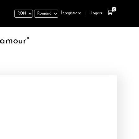
0
Înregistrare
Logare
|
lamour