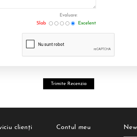
Evaluare:
Slab
Excelent
iciu clienți
Contul meu
News