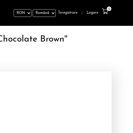
0
Înregistrare
Logare
|
Chocolate Brown