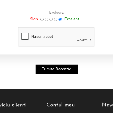
Evaluare:
Slab
Excelent
iciu clienți
Contul meu
News