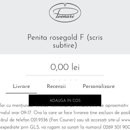
Penita rosegold F (scris
subtire)
0,00 lei
Livrare
Recenzii
Personalizare
lor cu mențiunea -În stoc- termenul de livrare este de aproximativ 5
lul orar 09-17. Ora la care se face livrarea ține exclusiv de posibil
rul de telefon 021.9336 (Fan Courier) sau să accesați site-ul www.
or expediate prin GLS, va rugam sa sunati la numarul 0269 501 900