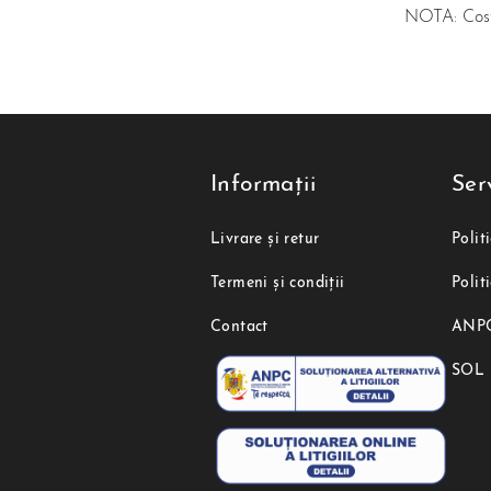
NOTA: Costul
Informații
Serv
Livrare și retur
Polit
Termeni și condiții
Polit
Contact
ANP
SOL