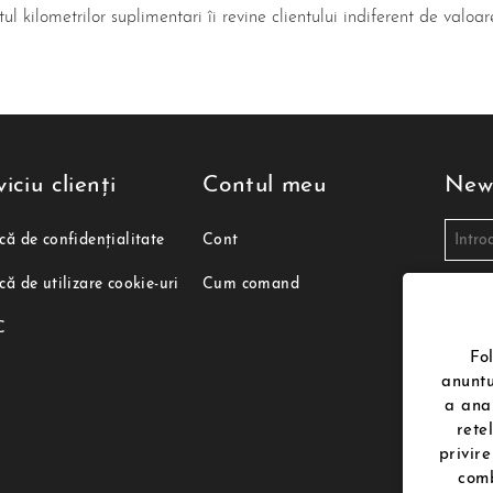
 kilometrilor suplimentari îi revine clientului indiferent de valoa
iciu clienți
Contul meu
News
ică de confidențialitate
Cont
ică de utilizare cookie-uri
Cum comand
Sunt
persona
poenari
C
dezabo
rugam s
Fo
contac
anuntu
a anal
Urmă
rete
privire
comb