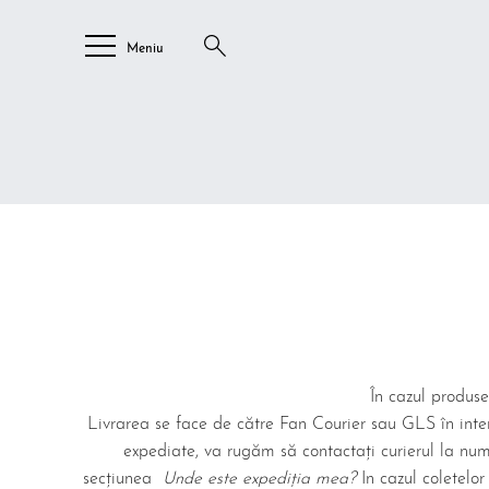
Meniu
În cazul produse
Livrarea se face de către Fan Courier sau GLS în interva
expediate, va rugăm să contactați curierul la numă
secțiunea
Unde este expediția mea?
In cazul coletel