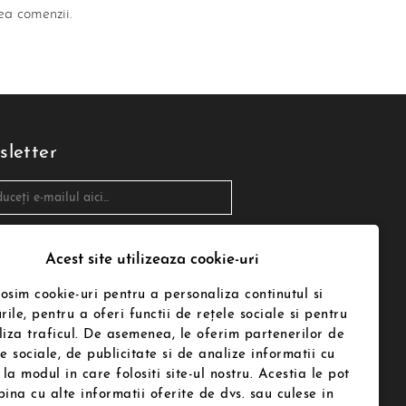
rea comenzii.
letter
 de acord cu prelucrarea datelor mele
le de catre Termenii de utilizare
Acest site utilizeaza cookie-uri
.ro in conformitate cu legea. Te poti
na in orice moment. Pentru aceasta te
a folosesti informatiile noastre de
losim cookie-uri pentru a personaliza continutul si
t din nota legala
rile, pentru a oferi functii de rețele sociale si pentru
iza traficul. De asemenea, le oferim partenerilor de
riți-ne
le sociale, de publicitate si de analize informatii cu
 la modul in care folositi site-ul nostru. Acestia le pot
ina cu alte informatii oferite de dvs. sau culese in