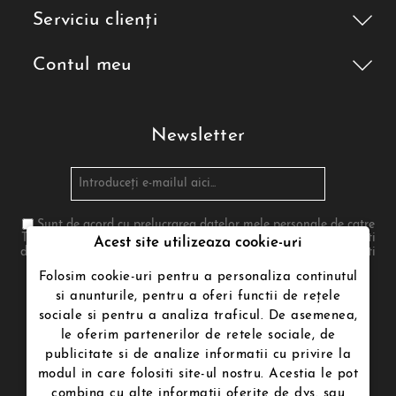
Serviciu clienți
Contul meu
Newsletter
Sunt de acord cu prelucrarea datelor mele personale de catre
Termenii de utilizare poenari.ro in conformitate cu legea. Te poti
Acest site utilizeaza cookie-uri
dezabona in orice moment. Pentru aceasta te rugam sa folosesti
informatiile noastre de contact din nota legala
Folosim cookie-uri pentru a personaliza continutul
si anunturile, pentru a oferi functii de rețele
sociale si pentru a analiza traficul. De asemenea,
Urmăriți-ne
le oferim partenerilor de retele sociale, de
publicitate si de analize informatii cu privire la
modul in care folositi site-ul nostru. Acestia le pot
combina cu alte informatii oferite de dvs. sau