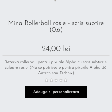
Mina Rollerball rosie - scris subtire
(0.6)
24,00 lei
Rezerva rollerball pentru pixurile Alpha cu scris subtire si
culoare rosie. (Nu se potriveste pentru pixurile Alpha 36,
Antech sau Technix)
Adauga si personalizeaza