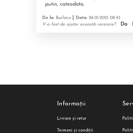
putin, cateodata.
|
De la:
Burlacu
Data:
26.01.2021 08:43
Da
V-a fost de ajutor această recenzie?
Informații
Serv
Livrare și retur
Polit
Termeni și condiții
Polit