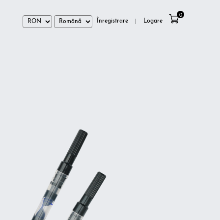
0
Înregistrare
Logare
|