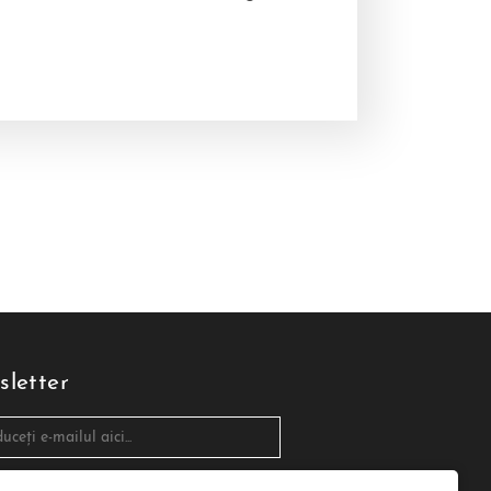
letter
 de acord cu prelucrarea datelor mele