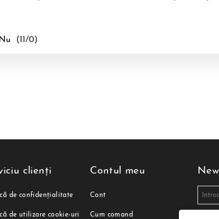
Nu
(
11
/
0
)
iciu clienți
Contul meu
News
ică de confidențialitate
Cont
ică de utilizare cookie-uri
Cum comand
Sunt