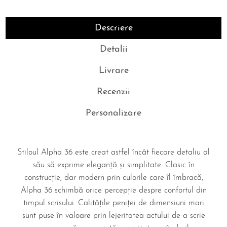
Descriere
Detalii
Livrare
Recenzii
Personalizare
Stiloul Alpha 36 este creat astfel încât fiecare detaliu al
său să exprime eleganță și simplitate. Clasic în
construcție, dar modern prin culorile care îl îmbracă,
Alpha 36 schimbă orice percepție despre confortul din
timpul scrisului. Calitățile peniței de dimensiuni mari
sunt puse în valoare prin lejeritatea actului de a scrie