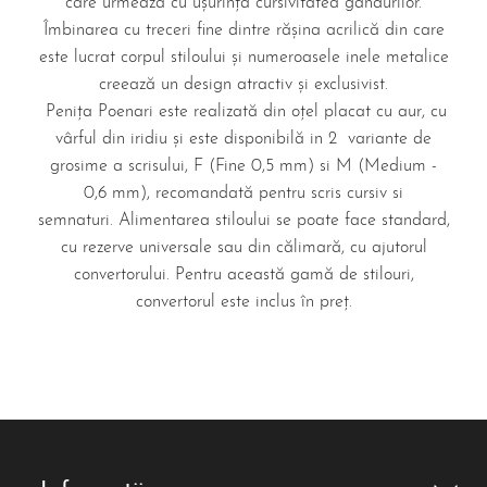
care urmează cu ușurință cursivitatea gândurilor.
Îmbinarea cu treceri fine dintre rășina acrilică din care
este lucrat corpul stiloului și numeroasele inele metalice
creează un design atractiv și exclusivist.
Penița Poenari este realizată din oțel placat cu aur, cu
vârful din iridiu și este disponibilă in 2 variante de
grosime a scrisului, F (Fine 0,5 mm) si M (Medium -
0,6 mm), recomandată pentru scris cursiv si
semnaturi. Alimentarea stiloului se poate face standard,
cu rezerve universale sau din călimară, cu ajutorul
convertorului. Pentru această gamă de stilouri,
convertorul este inclus în preț.