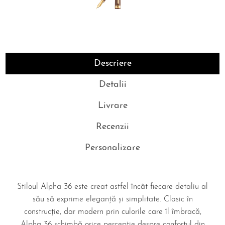
Descriere
Detalii
Livrare
Recenzii
Personalizare
Stiloul Alpha 36 este creat astfel încât fiecare detaliu al
său să exprime eleganță și simplitate. Clasic în
construcție, dar modern prin culorile care îl îmbracă,
Alpha 36 schimbă orice percepție despre confortul din