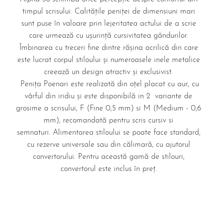
timpul scrisului. Calitățile peniței de dimensiuni mari
sunt puse în valoare prin lejeritatea actului de a scrie
care urmează cu ușurință cursivitatea gândurilor.
Îmbinarea cu treceri fine dintre rășina acrilică din care
este lucrat corpul stiloului și numeroasele inele metalice
creează un design atractiv și exclusivist.
Penița Poenari este realizată din oțel placat cu aur, cu
vârful din iridiu și este disponibilă in 2 variante de
grosime a scrisului, F (Fine 0,5 mm) si M (Medium - 0,6
mm), recomandată pentru scris cursiv si
semnaturi. Alimentarea stiloului se poate face standard,
cu rezerve universale sau din călimară, cu ajutorul
convertorului. Pentru această gamă de stilouri,
convertorul este inclus în preț.