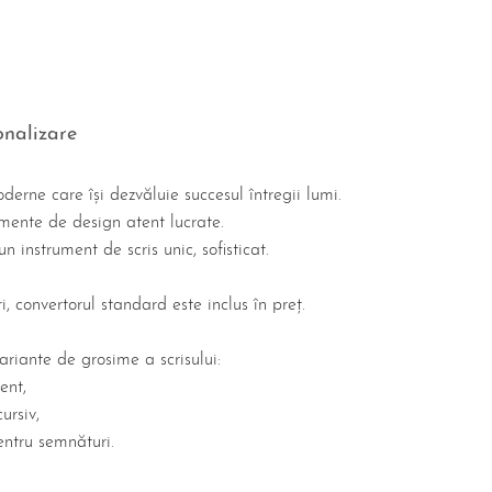
onalizare
derne care își dezvăluie succesul întregii lumi.
emente de design atent lucrate.
n instrument de scris unic, sofisticat.
, convertorul standard este inclus în preț.
variante de grosime a scrisului:
ent,
ursiv,
entru semnături.