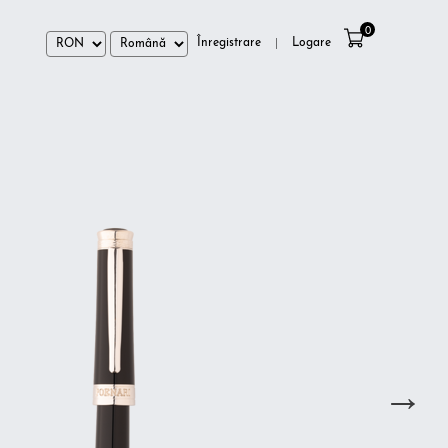
0
Înregistrare
Logare
|