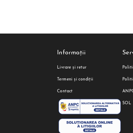
Informații
Serv
Livrare și retur
Polit
Termeni și condiții
Polit
Contact
ANP
SOL