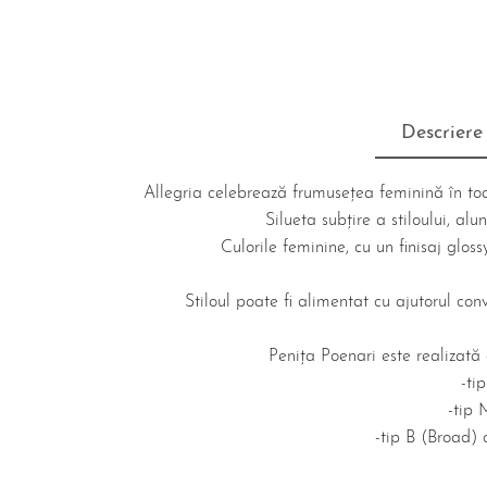
Descriere
Allegria celebrează frumusețea feminină în toat
Silueta subțire a stiloului, a
Culorile feminine, cu un finisaj gloss
Stiloul poate fi alimentat cu ajutorul con
Penița Poenari este realizată d
-ti
-tip 
-tip B (Broad) 