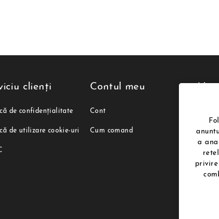
iciu clienți
Contul meu
News
ică de confidențialitate
Cont
Fo
ică de utilizare cookie-uri
Cum comand
Sunt
anuntu
persona
a anal
poenari
C
rete
dezabo
rugam s
privire
contac
comb
Urmă