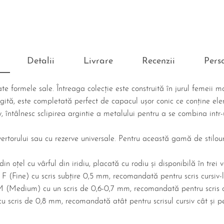
Detalii
Livrare
Recenzii
Pers
e formele sale. Întreaga colecție este construită în jurul femeii mo
lungită, este completată perfect de capacul ușor conic ce conține el
y, întâlnesc sclipirea argintie a metalului pentru a se combina intr-u
vertorului sau cu rezerve universale. Pentru această gamă de stilouri
in oțel cu vârful din iridiu, placată cu rodiu și disponibilă în trei 
p F (Fine) cu scris subțire 0,5 mm, recomandată pentru scris cursiv-l
M (Medium) cu un scris de 0,6-0,7 mm, recomandată pentru scris c
cu scris de 0,8 mm, recomandată atât pentru scrisul cursiv cât și p