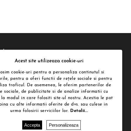
letter
Acest site utilizeaza cookie-uri
losim cookie-uri pentru a personaliza continutul si
 de acord cu prelucrarea datelor mele
rile, pentru a oferi functii de rețele sociale si pentru
le de catre Termenii de utilizare
iza traficul. De asemenea, le oferim partenerilor de
.ro in conformitate cu legea. Te poti
le sociale, de publicitate si de analize informatii cu
na in orice moment. Pentru aceasta te
a folosesti informatiile noastre de
 la modul in care folositi site-ul nostru. Acestia le pot
t din nota legala
ina cu alte informatii oferite de dvs. sau culese in
urma folosirii serviciilor lor.
Detalii...
riți-ne
Accepta
Personalizeaza